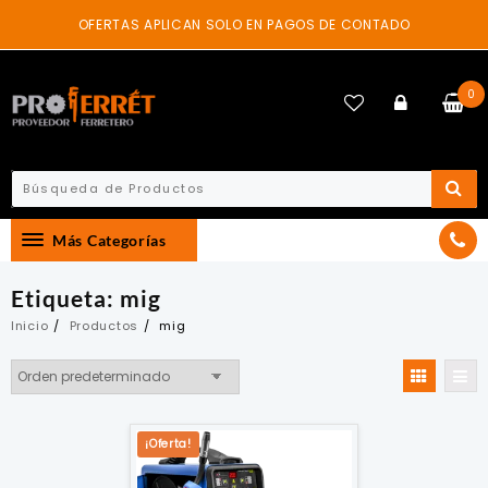
Skip
OFERTAS APLICAN SOLO EN PAGOS DE CONTADO
to
content
0
Más Categorías
Etiqueta:
mig
Inicio
Productos
mig
¡Oferta!