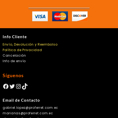
Info Cliente
Envío, Devolución y Reembolso
Política de Privacidad
Cancelación
Info de envío
Síguenos
Facebook
Twitter
Instagram
TikTok
Email de Contacto
gabriel.lopez@proferret.com.ec
marianas@proferret.com.ec