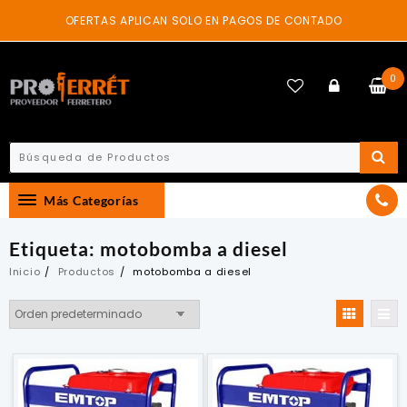
Skip
OFERTAS APLICAN SOLO EN PAGOS DE CONTADO
to
content
0
Más Categorías
Etiqueta:
motobomba a diesel
Inicio
Productos
motobomba a diesel