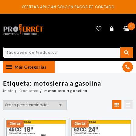
Skip
OFERTAS APLICAN SOLO EN PAGOS DE CONTADO
to
content
0
Más Categorías
Etiqueta:
motosierra a gasolina
Inicio
Productos
motosierra a gasolina
¡Oferta!
¡Oferta!