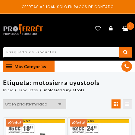
Skip
OFERTAS APLICAN SOLO EN PAGOS DE CONTADO
to
content
0
Más Categorías
Etiqueta:
motosierra uyustools
Inicio
Productos
motosierra uyustools
¡Oferta!
¡Oferta!