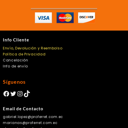
Info Cliente
Envío, Devolución y Reembolso
Política de Privacidad
Cancelación
Info de envío
Síguenos
Facebook
Twitter
Instagram
TikTok
Email de Contacto
gabriel.lopez@proferret.com.ec
marianas@proferret.com.ec