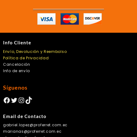
Info Cliente
Envío, Devolución y Reembolso
Política de Privacidad
Cancelación
Info de envío
Síguenos
Facebook
Twitter
Instagram
TikTok
Email de Contacto
gabriel.lopez@proferret.com.ec
marianas@proferret.com.ec