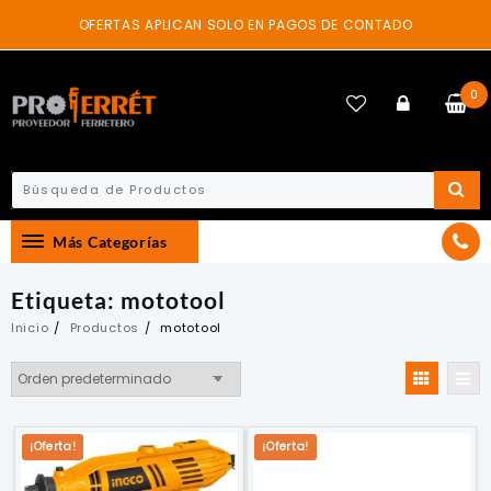
Skip
OFERTAS APLICAN SOLO EN PAGOS DE CONTADO
to
content
0
Más Categorías
Etiqueta:
mototool
Inicio
Productos
mototool
¡Oferta!
¡Oferta!