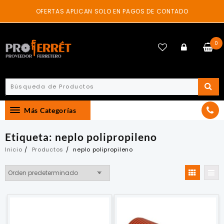
Skip
OFERTAS APLICAN SOLO EN PAGOS DE CONTADO
to
content
0
Más Categorías
Etiqueta:
neplo polipropileno
Inicio
Productos
neplo polipropileno