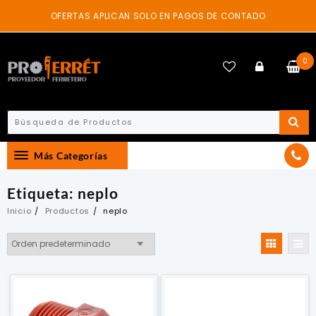
Skip
OFERTAS APLICAN SOLO EN PAGOS DE CONTADO
to
content
0
Más Categorías
Etiqueta:
neplo
Inicio
Productos
neplo