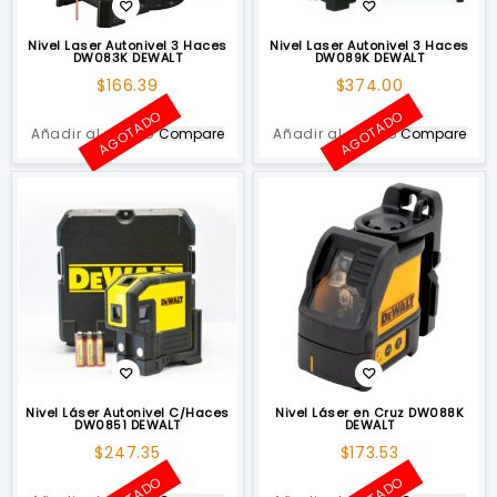
Nivel Laser Autonivel 3 Haces
Nivel Laser Autonivel 3 Haces
DW083K DEWALT
DW089K DEWALT
$
166.39
$
374.00
AGOTADO
AGOTADO
Añadir al carrito
Compare
Añadir al carrito
Compare
Nivel Láser Autonivel C/Haces
Nivel Láser en Cruz DW088K
DW0851 DEWALT
DEWALT
$
247.35
$
173.53