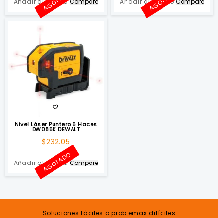
AGOTADO
AGOTADO
Añadir al carrito
Compare
Añadir al carrito
Compare
Nivel Láser Puntero 5 Haces
DW085K DEWALT
$
232.05
AGOTADO
Añadir al carrito
Compare
Soluciones fáciles a problemas difíciles