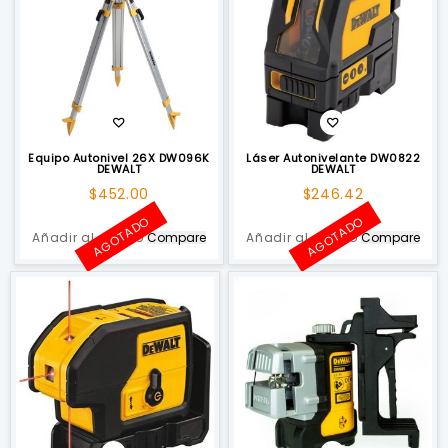
Equipo Autonivel 26X DW096K
Láser Autonivelante DW0822
DEWALT
DEWALT
$
452.00
$
246.42
AGOTADO
AGOTADO
Añadir al carrito
Compare
Añadir al carrito
Compare