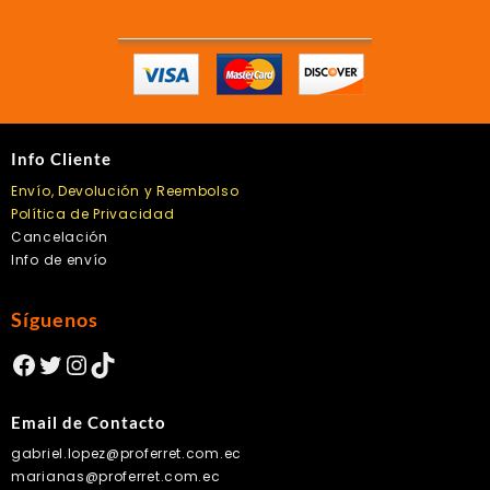
Info Cliente
Envío, Devolución y Reembolso
Política de Privacidad
Cancelación
Info de envío
Síguenos
Facebook
Twitter
Instagram
TikTok
Email de Contacto
gabriel.lopez@proferret.com.ec
marianas@proferret.com.ec