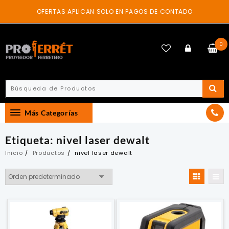
Skip
OFERTAS APLICAN SOLO EN PAGOS DE CONTADO
to
content
0
Más Categorías
Etiqueta:
nivel laser dewalt
Inicio
Productos
nivel laser dewalt