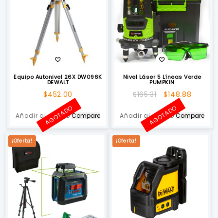
Equipo Autonivel 26X DW096K
Nivel Láser 5 Líneas Verde
DEWALT
PUMPKIN
El
El
$
452.00
$
165.31
$
148.88
precio
precio
AGOTADO
AGOTADO
original
actual
Añadir al carrito
Compare
Añadir al carrito
Compare
era:
es:
$165.31.
$148.88
¡Oferta!
¡Oferta!