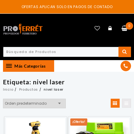
Skip
OFERTAS APLICAN SOLO EN PAGOS DE CONTADO
to
content
0
Más Categorías
Etiqueta:
nivel laser
Inicio
Productos
nivel laser
¡Oferta!