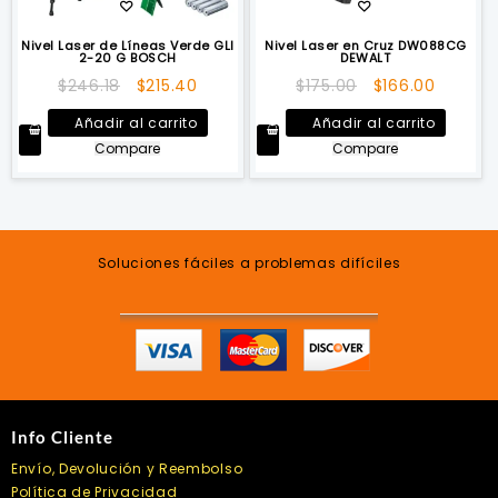
Nivel Laser de Líneas Verde GLI
Nivel Laser en Cruz DW088CG
2-20 G BOSCH
DEWALT
El
El
El
El
$
246.18
$
215.40
$
175.00
$
166.00
precio
precio
precio
precio
Añadir al carrito
Añadir al carrito
original
actual
original
actual
Compare
Compare
era:
es:
era:
es:
$246.18.
$215.40.
$175.00.
$166.00
Soluciones fáciles a problemas difíciles
Info Cliente
Envío, Devolución y Reembolso
Política de Privacidad