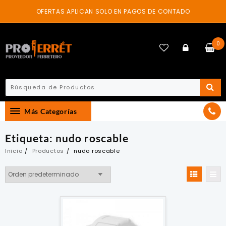
Skip
OFERTAS APLICAN SOLO EN PAGOS DE CONTADO
to
content
0
Más Categorías
Etiqueta:
nudo roscable
Inicio
Productos
nudo roscable