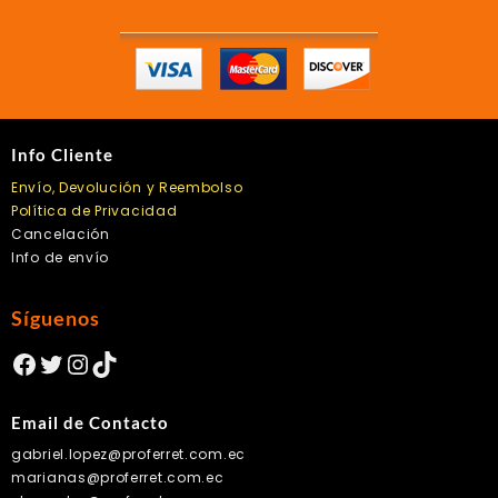
la
página
de
producto
Info Cliente
Envío, Devolución y Reembolso
Política de Privacidad
Cancelación
Info de envío
Síguenos
Facebook
Twitter
Instagram
TikTok
Email de Contacto
gabriel.lopez@proferret.com.ec
marianas@proferret.com.ec