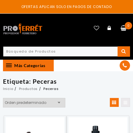
Skip
OFERTAS APLICAN SOLO EN PAGOS DE CONTADO
to
content
0
Más Categorías
Etiqueta:
Peceras
Inicio
Productos
Peceras