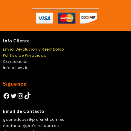
Info Cliente
Envío, Devolución y Reembolso
Política de Privacidad
Cancelación
Info de envío
Síguenos
Facebook
Twitter
Instagram
TikTok
Email de Contacto
gabriel.lopez@proferret.com.ec
marianas@proferret.com.ec