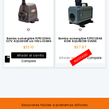
Bomba sumergible P/PECERAS
Bomba sumergible P/PECERAS
127V. AQUA30W sin filtro EVANS
60W AQUA60W EVANS
$
33.10
$
57.87
AGOTADO
Añadir al carrito
Añadir al carrito
Compare
Compare
Soluciones fáciles a problemas difíciles