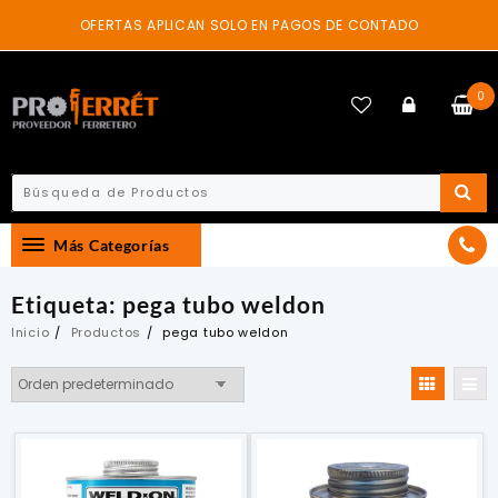
Skip
OFERTAS APLICAN SOLO EN PAGOS DE CONTADO
to
content
0
Más Categorías
Etiqueta:
pega tubo weldon
Inicio
Productos
pega tubo weldon