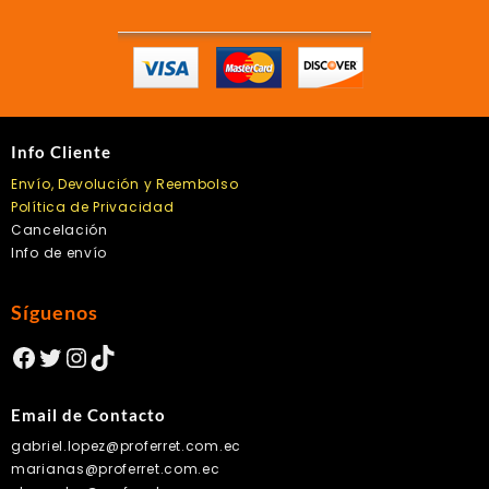
la
la
página
págin
de
de
producto
produc
Info Cliente
Envío, Devolución y Reembolso
Política de Privacidad
Cancelación
Info de envío
Síguenos
Facebook
Twitter
Instagram
TikTok
Email de Contacto
gabriel.lopez@proferret.com.ec
marianas@proferret.com.ec