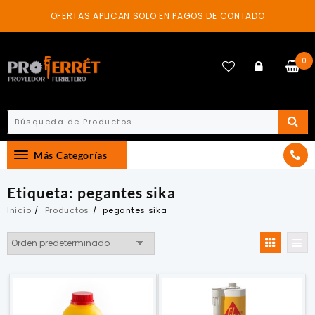
Skip
OFERTAS APLICAN SOLO EN PAGOS DE CONTADO
to
content
0
Más Categorías
Etiqueta:
pegantes sika
Inicio
Productos
pegantes sika