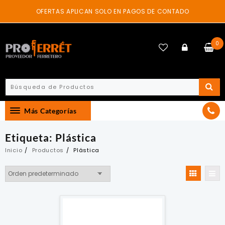
Skip
OFERTAS APLICAN SOLO EN PAGOS DE CONTADO
to
content
0
Más Categorías
Etiqueta:
Plástica
Inicio
Productos
Plástica