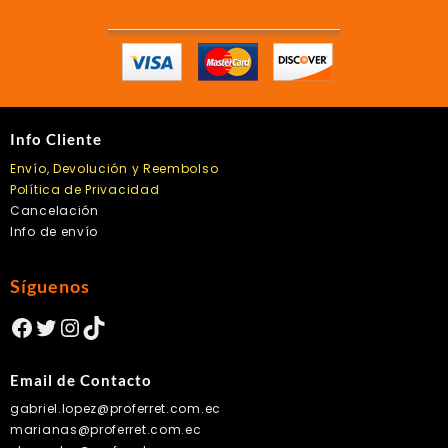
Info Cliente
Envío, Devolución y Reembolso
Política de Privacidad
Cancelación
Info de envío
Síguenos
Facebook
Twitter
Instagram
TikTok
Email de Contacto
gabriel.lopez@proferret.com.ec
marianas@proferret.com.ec