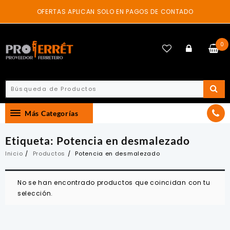
Skip
OFERTAS APLICAN SOLO EN PAGOS DE CONTADO
to
content
0
Más Categorías
Etiqueta:
Potencia en desmalezado
Inicio
Productos
Potencia en desmalezado
No se han encontrado productos que coincidan con tu
selección.