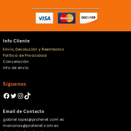
Info Cliente
Envío, Devolución y Reembolso
Política de Privacidad
Cancelación
Info de envío
Síguenos
Facebook
Twitter
Instagram
TikTok
Email de Contacto
gabriel.lopez@proferret.com.ec
marianas@proferret.com.ec