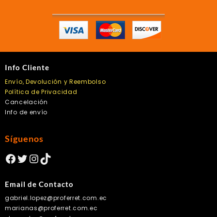
Info Cliente
Envío, Devolución y Reembolso
Política de Privacidad
Cancelación
Info de envío
Síguenos
Facebook
Twitter
Instagram
TikTok
Email de Contacto
gabriel.lopez@proferret.com.ec
marianas@proferret.com.ec