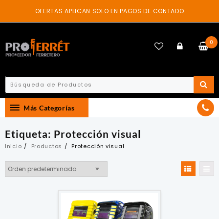
Skip
OFERTAS APLICAN SOLO EN PAGOS DE CONTADO
to
content
0
Más Categorías
Etiqueta:
Protección visual
Inicio
Productos
Protección visual