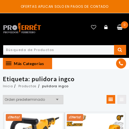
Skip
OFERTAS APLICAN SOLO EN PAGOS DE CONTADO
to
content
0
Más Categorías
Etiqueta:
pulidora ingco
Inicio
Productos
pulidora ingco
¡Oferta!
¡Oferta!