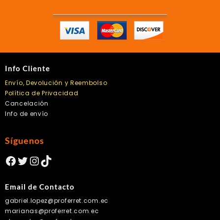
Info Cliente
Envío, Devolución y Reembolso
Política de Privacidad
Cancelación
Info de envío
Síguenos
Facebook
Twitter
Instagram
TikTok
Email de Contacto
gabriel.lopez@proferret.com.ec
marianas@proferret.com.ec