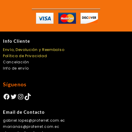
Info Cliente
Envío, Devolución y Reembolso
Política de Privacidad
Cancelación
Info de envío
Síguenos
Facebook
Twitter
Instagram
TikTok
Email de Contacto
gabriel.lopez@proferret.com.ec
marianas@proferret.com.ec