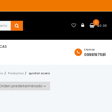
0
$
0.00
ICAS
Llamar
0998197581
cio
Productos
quintal acero