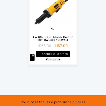
Rectificadora Matriz Recta 1
1/2″ DWE4887 DEWALT
El
El
$
165.00
$
157.00
precio
precio
Añadir al carrito
original
actual
Compare
era:
es:
$165.00.
$157.00.
Soluciones fáciles a problemas difíciles