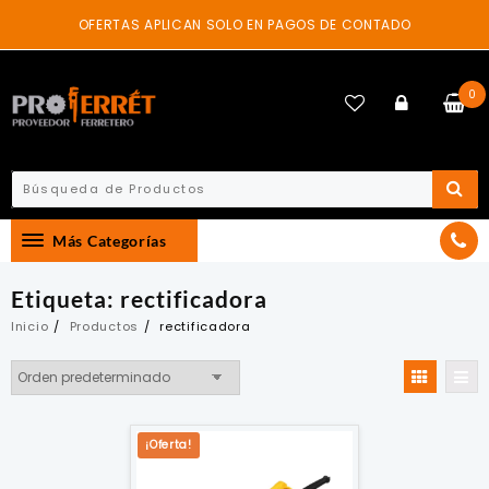
Skip
OFERTAS APLICAN SOLO EN PAGOS DE CONTADO
to
content
0
Más Categorías
Etiqueta:
rectificadora
Inicio
Productos
rectificadora
¡Oferta!