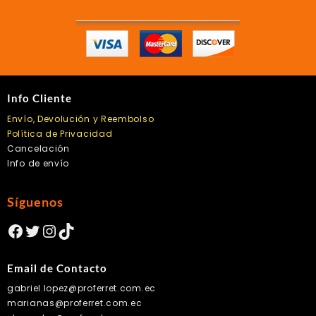
Info Cliente
Envío, Devolución y Reembolso
Política de Privacidad
Cancelación
Info de envío
Síguenos
Facebook
Twitter
Instagram
TikTok
Email de Contacto
gabriel.lopez@proferret.com.ec
marianas@proferret.com.ec