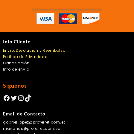
la
página
de
producto
Info Cliente
Envío, Devolución y Reembolso
Política de Privacidad
Cancelación
Info de envío
Síguenos
Facebook
Twitter
Instagram
TikTok
Email de Contacto
gabriel.lopez@proferret.com.ec
marianas@proferret.com.ec