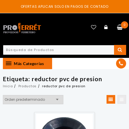
Skip
OFERTAS APLICAN SOLO EN PAGOS DE CONTADO
to
content
0
Más Categorías
Etiqueta:
reductor pvc de presion
Inicio
Productos
reductor pvc de presion