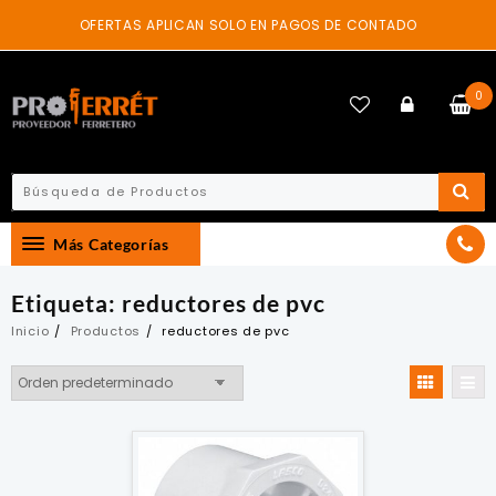
Skip
OFERTAS APLICAN SOLO EN PAGOS DE CONTADO
to
content
0
Más Categorías
Etiqueta:
reductores de pvc
Inicio
Productos
reductores de pvc