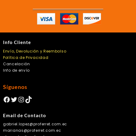
la
página
de
producto
Info Cliente
Envío, Devolución y Reembolso
Política de Privacidad
Cancelación
Info de envío
Síguenos
Facebook
Twitter
Instagram
TikTok
Email de Contacto
gabriel.lopez@proferret.com.ec
marianas@proferret.com.ec