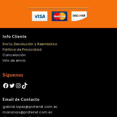
la
página
de
producto
Info Cliente
Envío, Devolución y Reembolso
Política de Privacidad
Cancelación
Info de envío
Síguenos
Facebook
Twitter
Instagram
TikTok
Email de Contacto
gabriel.lopez@proferret.com.ec
marianas@proferret.com.ec