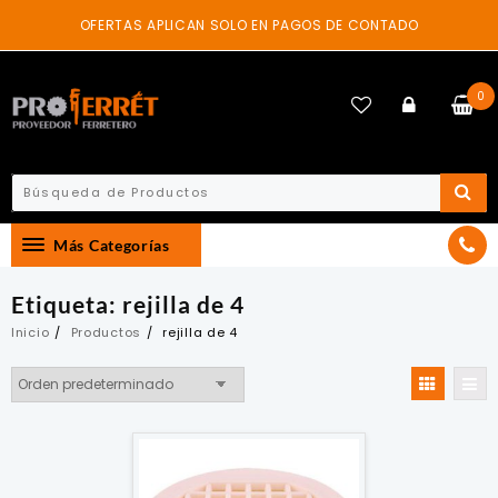
Skip
OFERTAS APLICAN SOLO EN PAGOS DE CONTADO
to
content
0
Más Categorías
Etiqueta:
rejilla de 4
Inicio
Productos
rejilla de 4