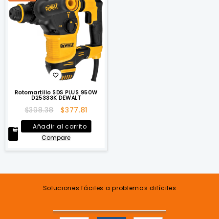
Rotomartillo SDS PLUS 950W
D25333K DEWALT
El
El
$
398.38
$
377.81
precio
precio
Añadir al carrito
original
actual
Compare
era:
es:
$398.38.
$377.81.
Soluciones fáciles a problemas difíciles