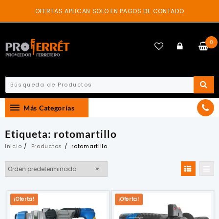
Skip
OFERTAS APLICAN SOLO EN PAGOS DE CONTADO
to
content
0
Más Categorías
Etiqueta:
rotomartillo
Inicio
Productos
rotomartillo
¡Oferta!
¡Oferta!