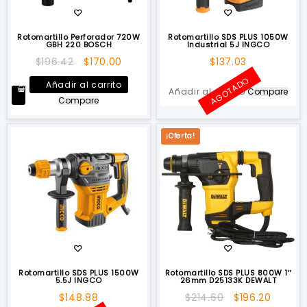
Rotomartillo Perforador 720W
Rotomartillo SDS PLUS 1050W
GBH 220 BOSCH
Industrial 5J INGCO
El
El
$
196.42
$
170.00
$
137.03
precio
precio
AGOTADO
Añadir al carrito
original
actual
Añadir al carrito
Compare
Compare
era:
es:
$196.42.
$170.00.
¡Oferta!
Rotomartillo SDS PLUS 1500W
Rotomartillo SDS PLUS 800W 1″
5.5J INGCO
26mm D25133K DEWALT
El
El
$
148.88
$
214.60
$
196.20