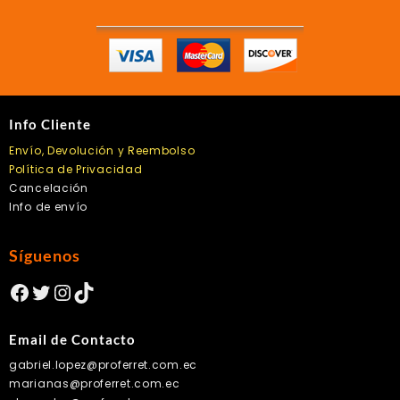
Info Cliente
Envío, Devolución y Reembolso
Política de Privacidad
Cancelación
Info de envío
Síguenos
Facebook
Twitter
Instagram
TikTok
Email de Contacto
gabriel.lopez@proferret.com.ec
marianas@proferret.com.ec