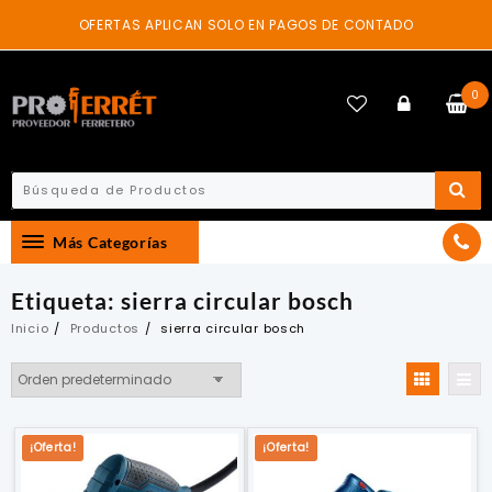
Skip
OFERTAS APLICAN SOLO EN PAGOS DE CONTADO
to
content
0
Más Categorías
Etiqueta:
sierra circular bosch
Inicio
Productos
sierra circular bosch
¡Oferta!
¡Oferta!