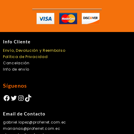
Info Cliente
Envío, Devolución y Reembolso
Política de Privacidad
Cancelación
Info de envío
Síguenos
Facebook
Twitter
Instagram
TikTok
Email de Contacto
gabriel.lopez@proferret.com.ec
marianas@proferret.com.ec