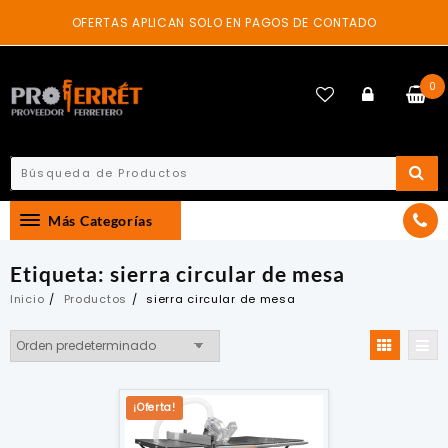
Skip
OFERTAS APLICAN SOLO EN PAGOS DE CONTADO
to
content
0
Más Categorías
Etiqueta:
sierra circular de mesa
Inicio
Productos
sierra circular de mesa
¡Oferta!