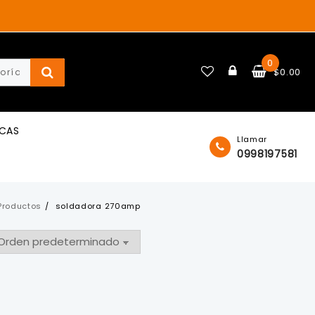
0
$
0.00
ICAS
Llamar
0998197581
Productos
soldadora 270amp