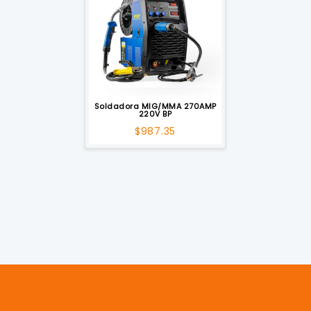
Soldadora MIG/MMA 270AMP
220V BP
$
987.35