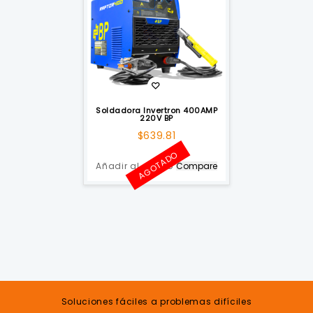
Soldadora Invertron 400AMP
220V BP
$
639.81
AGOTADO
Añadir al carrito
Compare
Soluciones fáciles a problemas difíciles