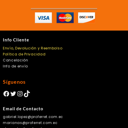
Info Cliente
Envío, Devolución y Reembolso
Política de Privacidad
Cancelación
Info de envío
Síguenos
Facebook
Twitter
Instagram
TikTok
Email de Contacto
gabriel.lopez@proferret.com.ec
marianas@proferret.com.ec