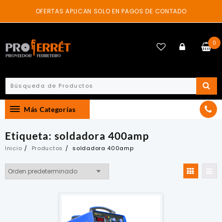
Skip
OFERTAS APLICAN SOLO EN PAGOS DE CONTADO
to
content
0
Más Categorías
Etiqueta:
soldadora 400amp
Inicio
Productos
soldadora 400amp