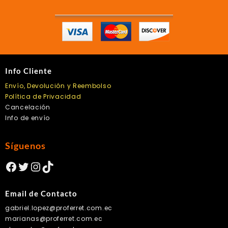
Info Cliente
Envío, Devolución y Reembolso
Política de Privacidad
Cancelación
Info de envío
Síguenos
Facebook
Twitter
Instagram
TikTok
Email de Contacto
gabriel.lopez@proferret.com.ec
marianas@proferret.com.ec