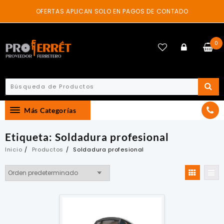
Skip
OFERTAS APLICAN SOLO EN PAGOS DE CONTADO
to
content
0
Más Categorías
Etiqueta:
Soldadura profesional
Inicio
Productos
Soldadura profesional