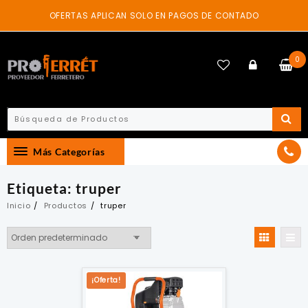
Skip
OFERTAS APLICAN SOLO EN PAGOS DE CONTADO
to
content
0
Más Categorías
Etiqueta:
truper
Inicio
Productos
truper
¡Oferta!