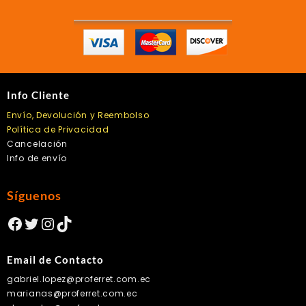
Info Cliente
Envío, Devolución y Reembolso
Política de Privacidad
Cancelación
Info de envío
Síguenos
Facebook
Twitter
Instagram
TikTok
Email de Contacto
gabriel.lopez@proferret.com.ec
marianas@proferret.com.ec