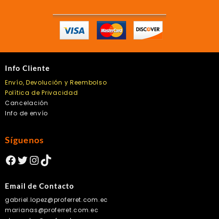
la
página
de
producto
Info Cliente
Envío, Devolución y Reembolso
Política de Privacidad
Cancelación
Info de envío
Síguenos
Facebook
Twitter
Instagram
TikTok
Email de Contacto
gabriel.lopez@proferret.com.ec
marianas@proferret.com.ec