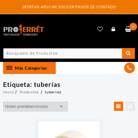
Skip
OFERTAS APLICAN SOLO EN PAGOS DE CONTADO
to
content
0
Más Categorías
Etiqueta:
tuberías
Inicio
Productos
tuberías