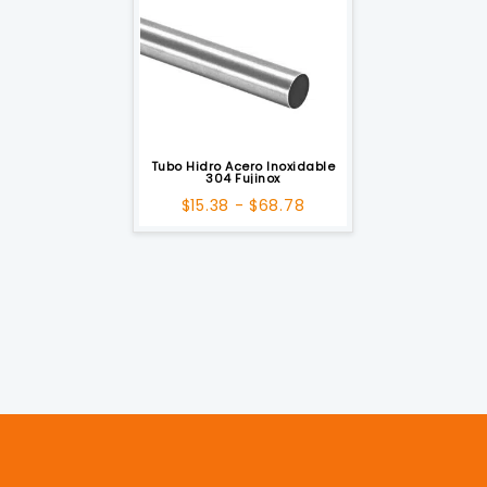
Tubo Hidro Acero Inoxidable
304 Fujinox
Rango
$
15.38
-
$
68.78
de
precios:
desde
$15.38
hasta
$68.78