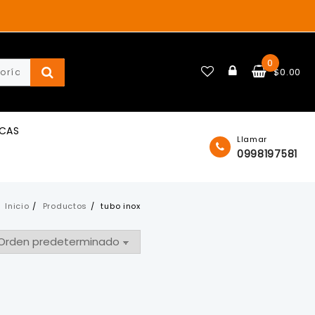
0
$
0.00
ICAS
Llamar
0998197581
Inicio
Productos
tubo inox