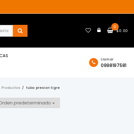
0
$
0.00
ICAS
Llamar
0998197581
Productos
tubo presion tigre