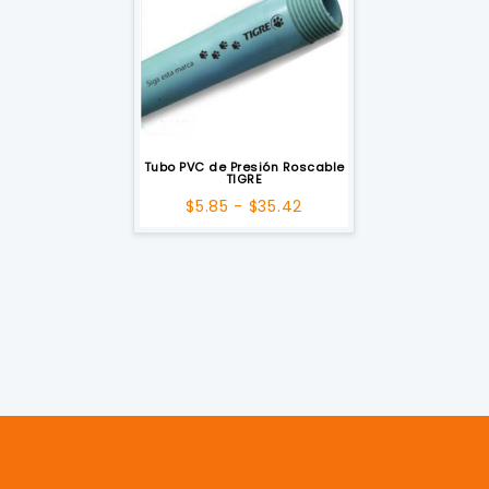
Tubo PVC de Presión Roscable
TIGRE
Rango
$
5.85
-
$
35.42
de
precios:
desde
$5.85
hasta
$35.42