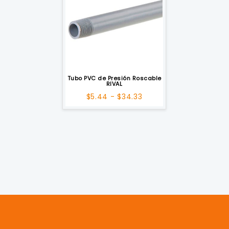
Tubo PVC de Presión Roscable
RIVAL
Rango
$
5.44
-
$
34.33
de
precios:
desde
$5.44
hasta
$34.33