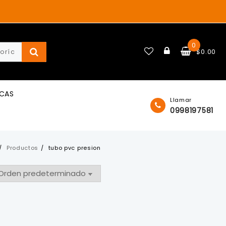
0
$
0.00
ICAS
Llamar
0998197581
Productos
tubo pvc presion