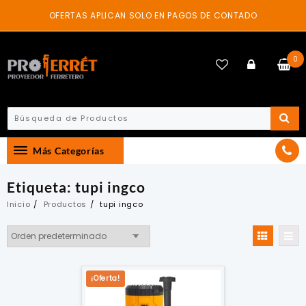
Skip
OFERTAS APLICAN SOLO EN PAGOS DE CONTADO
to
content
0
Más Categorías
Etiqueta:
tupi ingco
Inicio
Productos
tupi ingco
¡Oferta!