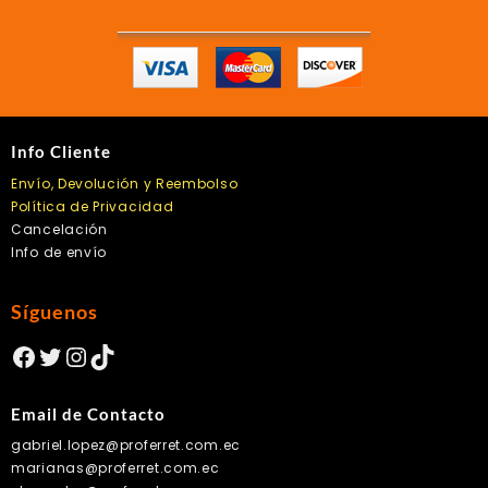
Info Cliente
Envío, Devolución y Reembolso
Política de Privacidad
Cancelación
Info de envío
Síguenos
Facebook
Twitter
Instagram
TikTok
Email de Contacto
gabriel.lopez@proferret.com.ec
marianas@proferret.com.ec