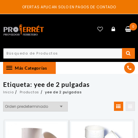
Skip
OFERTAS APLICAN SOLO EN PAGOS DE CONTADO
to
content
0
Más Categorías
Etiqueta:
yee de 2 pulgadas
Inicio
Productos
yee de 2 pulgadas