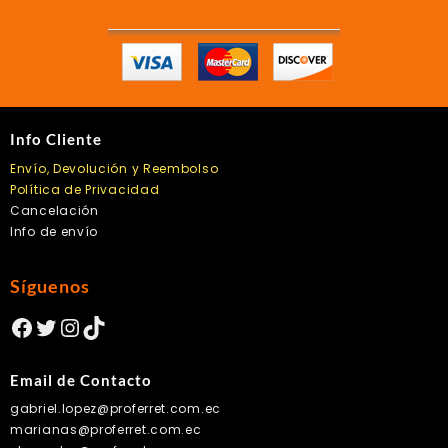
la
la
página
págin
de
de
producto
produc
Info Cliente
Envío, Devolución y Reembolso
Política de Privacidad
Cancelación
Info de envío
Síguenos
Facebook
Twitter
Instagram
TikTok
Email de Contacto
gabriel.lopez@proferret.com.ec
marianas@proferret.com.ec