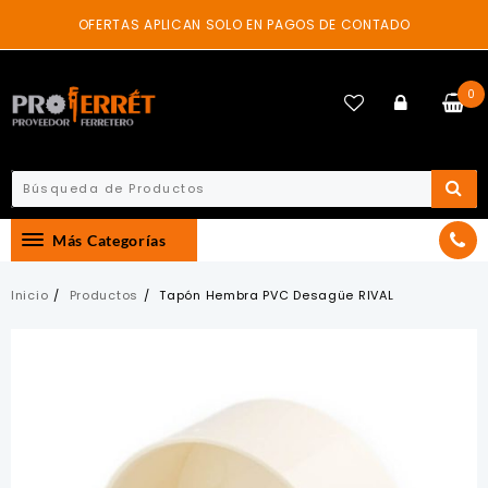
Skip
OFERTAS APLICAN SOLO EN PAGOS DE CONTADO
to
content
0
Más Categorías
Inicio
Productos
Tapón Hembra PVC Desagüe RIVAL