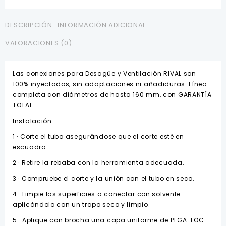
PVC
Desagüe
RIVAL
DESCRIPCIÓN
INFORMACIÓN ADICIONAL
cantidad
VALORACIONES (0)
Las conexiones para Desagüe y Ventilación RIVAL son
100% inyectados, sin adaptaciones ni añadiduras. Línea
completa con diámetros de hasta 160 mm, con GARANTÍA
TOTAL.
Instalación
1 · Corte el tubo asegurándose que el corte esté en
escuadra.
2 · Retire la rebaba con la herramienta adecuada.
3 · Compruebe el corte y la unión con el tubo en seco.
4 · Limpie las superficies a conectar con solvente
aplicándolo con un trapo seco y limpio.
5 · Aplique con brocha una capa uniforme de PEGA-LOC