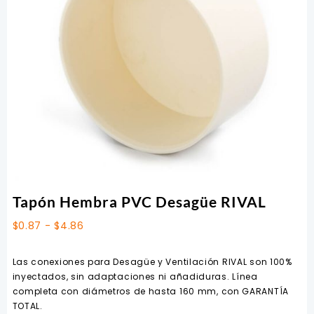
Tapón Hembra PVC Desagüe RIVAL
Rango
$
0.87
-
$
4.86
de
precios:
Las conexiones para Desagüe y Ventilación RIVAL son 100%
desde
inyectados, sin adaptaciones ni añadiduras. Línea
$0.87
completa con diámetros de hasta 160 mm, con GARANTÍA
hasta
TOTAL.
$4.86