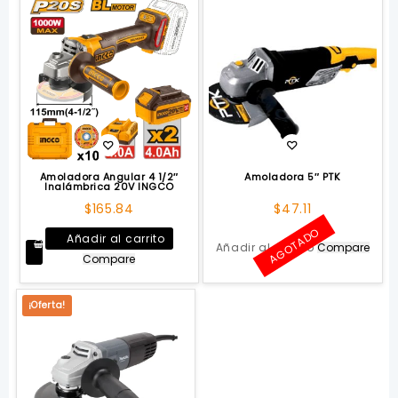
Amoladora Angular 4 1/2″
Amoladora 5″ PTK
Inalámbrica 20V INGCO
$
165.84
$
47.11
AGOTADO
Añadir al carrito
Añadir al carrito
Compare
Compare
¡Oferta!