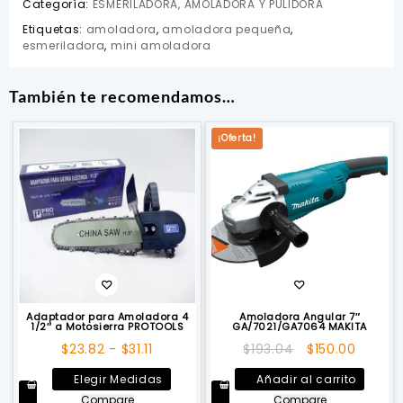
Categoría:
ESMERILADORA, AMOLADORA Y PULIDORA
Etiquetas:
amoladora
,
amoladora pequeña
,
esmeriladora
,
mini amoladora
También te recomendamos…
¡Oferta!
Adaptador para Amoladora 4
Amoladora Angular 7″
1/2″ a Motosierra PROTOOLS
GA/7021/GA7064 MAKITA
Rango
El
El
$
23.82
-
$
31.11
$
193.04
$
150.00
de
precio
precio
Este
Elegir Medidas
Añadir al carrito
precios:
original
actual
producto
Compare
Compare