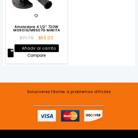
Amoladora 4 1/2″ 720W
M0901G/M9507G MAKITA
El
El
$
71.78
$
55.00
precio
precio
Añadir al carrito
original
actual
Compare
era:
es:
$71.78.
$55.00.
Soluciones fáciles a problemas difíciles