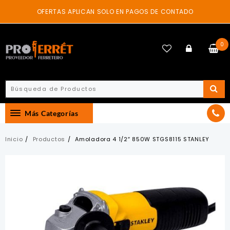
Skip
OFERTAS APLICAN SOLO EN PAGOS DE CONTADO
to
content
0
Más Categorías
Inicio
Productos
Amoladora 4 1/2″ 850W STGS8115 STANLEY