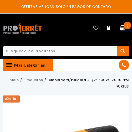
Skip
OFERTAS APLICAN SOLO EN PAGOS DE CONTADO
to
content
0
Más Categorías
Inicio
Productos
Amoladora/Pulidora 4 1/2″ 800W 12000RPM
FURIUS
¡Oferta!