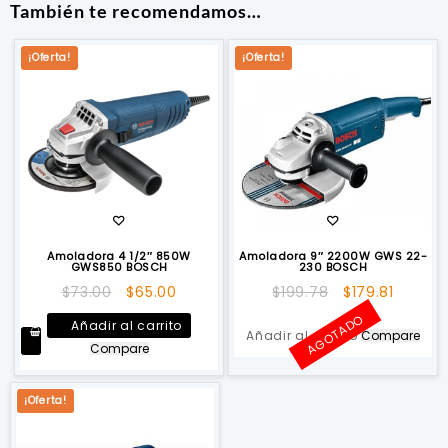
También te recomendamos…
¡Oferta!
¡Oferta!
Amoladora 4 1/2″ 850W
Amoladora 9″ 2200W GWS 22-
GWS850 BOSCH
230 BOSCH
El
El
El
El
$
73.00
$
65.00
$
199.78
$
179.81
precio
precio
precio
precio
AGOTADO
Añadir al carrito
original
actual
original
actual
Añadir al carrito
Compare
Compare
era:
es:
era:
es:
$73.00.
$65.00.
$199.78.
$179.81.
¡Oferta!