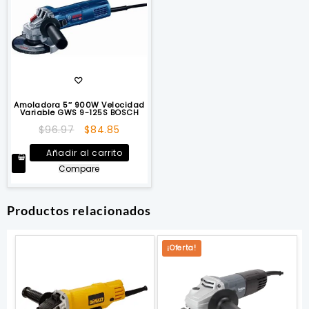
Amoladora 5″ 900W Velocidad
Variable GWS 9-125S BOSCH
El
El
$
96.97
$
84.85
precio
precio
Añadir al carrito
original
actual
Compare
era:
es:
$96.97.
$84.85.
Productos relacionados
¡Oferta!