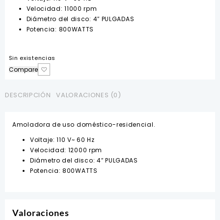
$33.88.
$30.80.
Velocidad:
11000 rpm
Diámetro del disco:
4″ PULGADAS
Potencia:
800WATTS
Sin existencias
Compare
DESCRIPCIÓN
VALORACIONES (0)
Amoladora de uso doméstico-residencial.
Voltaje:
110 V~ 60 Hz
Velocidad:
12000 rpm
Diámetro del disco:
4″ PULGADAS
Potencia:
800WATTS
Valoraciones