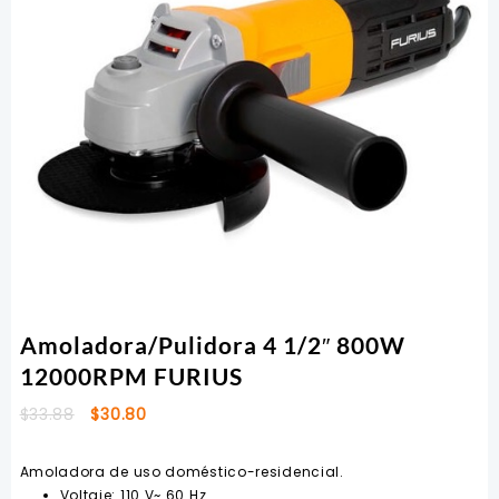
Amoladora/Pulidora 4 1/2″ 800W
12000RPM FURIUS
El
El
$
33.88
$
30.80
precio
precio
original
actual
Amoladora de uso doméstico-residencial.
era:
es:
Voltaje:
110 V~ 60 Hz