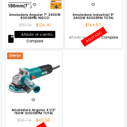
Amoladora Angular 7″ 2400W
Amoladora Industrial 9″
8000RPM INGCO
2400W 6300RPM TOTAL
El
El
$
151.14
$
124.41
$
144.57
precio
precio
AGOTADO
Añadir al carrito
original
actual
Añadir al carrito
Compare
Compare
era:
es:
$151.14.
$124.41.
¡Oferta!
Amoladora Angular 4 1/2″
750W 12000RPM TOTAL
El
El
$
66.74
$
45.00
precio
precio