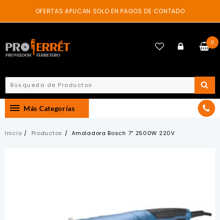
Skip
OFERTAS APLICAN SOLO EN PAGOS DE CONTADO
to
content
0
Más Categorías
Inicio
Productos
Amoladora Bosch 7″ 2500W 220V