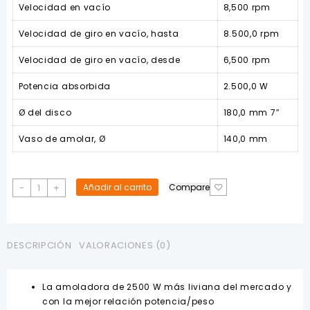
Velocidad en vacío
8,500 rpm
Velocidad de giro en vacío, hasta
8.500,0 rpm
Velocidad de giro en vacío, desde
6,500 rpm
Potencia absorbida
2.500,0 W
Ø del disco
180,0 mm 7″
Vaso de amolar, Ø
140,0 mm
Amoladora
-
+
Añadir al carrito
Compare
Bosch
7"
2500W
220V
DESCRIPCIÓN
VALORACIONES (0)
cantidad
La amoladora de 2500 W más liviana del mercado y
con la mejor relación potencia/peso