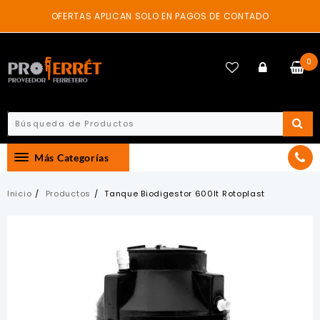
Skip
OFERTAS APLICAN SOLO EN PAGOS DE CONTADO
to
content
0
Más Categorías
Inicio
Productos
Tanque Biodigestor 600lt Rotoplast