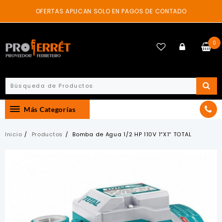
Skip
OFERTAS APLICAN SOLO EN PAGOS DE CONTADO
to
content
0
Más Categorías
Inicio
Productos
Bomba de Agua 1/2 HP 110V 1″X1″ TOTAL