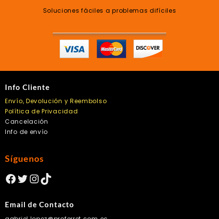
Soluciones fáciles a problemas difíciles
Info Cliente
Envío, Devolución y Reembolso
Política de Privacidad
Cancelación
Info de envío
Síguenos
Facebook
Twitter
Instagram
TikTok
Email de Contacto
gabriel.lopez@proferret.com.ec