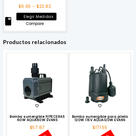
producto
produ
Rango
$
6.65
-
$
23.82
de
Este
Elegir Medidas
precios:
producto
Compare
desde
tiene
$6.65
múltiples
hasta
Productos relacionados
variantes.
$23.82
Las
opciones
se
pueden
elegir
en
la
página
de
producto
Bomba sumergible P/PECERAS
Bomba sumergible para pileta
60W AQUA60W EVANS
120W 115V AQUA120W EVANS
$
57.87
$
171.55