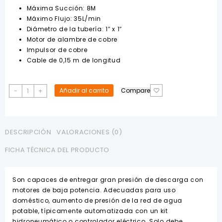
Máxima Succión: 8M
Máximo Flujo: 35L/min
Diámetro de la tubería: 1″ x 1″
Motor de alambre de cobre
Impulsor de cobre
Cable de 0,15 m de longitud
Bomba
-
+
Añadir al carrito
Compare
de
Agua
1/2
HP
DESCRIPCIÓN
VALORACIONES (0)
110V
FICHA TÉCNICA DEL PRODUCTO
1"X1"
TOTAL
cantidad
Son capaces de entregar gran presión de descarga con
motores de baja potencia. Adecuadas para uso
doméstico, aumento de presión de la red de agua
potable, típicamente automatizada con un kit
hidroneumático o controlador eléctrico. Solo debe