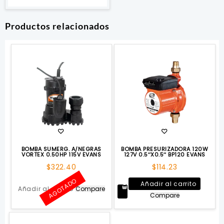
$93.44.
$84.20.
Productos relacionados
BOMBA SUMERG. A/NEGRAS
BOMBA PRESURIZADORA 120W
VORTEX 0.50HP 115V EVANS
127V 0.5″X0.5″ BP120 EVANS
$
322.40
$
114.23
AGOTADO
Añadir al carrito
Añadir al carrito
Compare
Compare