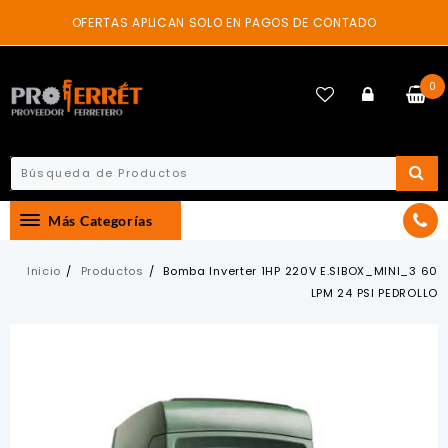
Skip
OFERTAS APLICAN SOLO EN PAGOS DE CONTADO
to
content
0
Más Categorías
Inicio
Productos
Bomba Inverter 1HP 220V E.SIBOX_MINI_3 60
LPM 24 PSI PEDROLLO