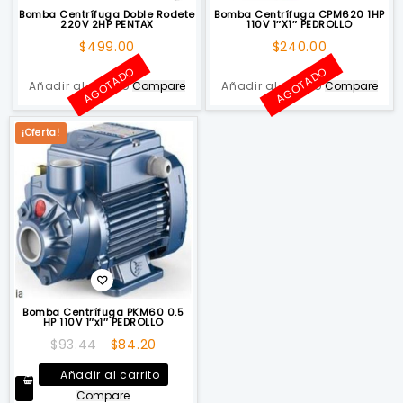
Bomba Centrífuga Doble Rodete
Bomba Centrífuga CPM620 1HP
220V 2HP PENTAX
110V 1″X1″ PEDROLLO
$
499.00
$
240.00
AGOTADO
AGOTADO
Añadir al carrito
Compare
Añadir al carrito
Compare
¡Oferta!
Bomba Centrífuga PKM60 0.5
HP 110V 1″x1″ PEDROLLO
El
El
$
93.44
$
84.20
precio
precio
Añadir al carrito
original
actual
Compare
era:
es: