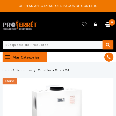
Skip
OFERTAS APLICAN SOLO EN PAGOS DE CONTADO
to
content
0
Más Categorías
Inicio
Productos
Calefón a Gas RCA
¡Oferta!