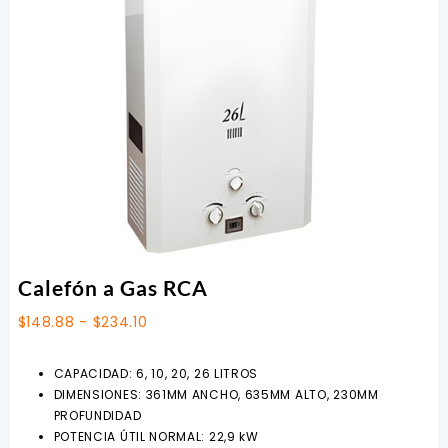
Calefón a Gas RCA
Rango
$
148.88
-
$
234.10
de
precios:
CAPACIDAD: 6, 10, 20, 26 LITROS
desde
DIMENSIONES: 361MM ANCHO, 635MM ALTO, 230MM
$148.88
PROFUNDIDAD
hasta
POTENCIA ÚTIL NORMAL: 22,9 kW
$234.10