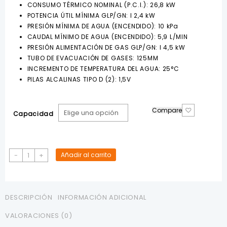
CONSUMO TÉRMICO NOMINAL (P.C.I.): 26,8 kW
POTENCIA ÚTIL MÍNIMA GLP/GN: I 2,4 kW
PRESIÓN MÍNIMA DE AGUA (ENCENDIDO): 10 kPa
CAUDAL MÍNIMO DE AGUA (ENCENDIDO): 5,9 L/MIN
PRESIÓN ALIMENTACIÓN DE GAS GLP/GN: I 4,5 kW
TUBO DE EVACUACIÓN DE GASES: 125MM
INCREMENTO DE TEMPERATURA DEL AGUA: 25°C
PILAS ALCALINAS TIPO D (2): 1,5V
Compare
Capacidad
Calefón
-
+
Añadir al carrito
a
Gas
RCA
cantidad
DESCRIPCIÓN
INFORMACIÓN ADICIONAL
VALORACIONES (0)