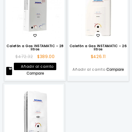
Calefón a Gas INSTAMATIC – 28
Calefón a Gas INSTAMATIC – 26
litros
litros
El
El
$
472.32
$
389.00
$
426.11
precio
precio
Añadir al carrito
original
actual
Añadir al carrito
Compare
Compare
era:
es:
$472.32.
$389.00.