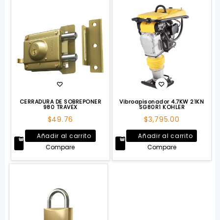
CERRADURA DE SOBREPONER
Vibroapisonador 4.7KW 21KN
980 TRAVEX
SG80R1 KOHLER
$
49.76
$
3,795.00
Añadir al carrito
Añadir al carrito
Compare
Compare