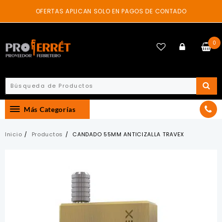
Skip
OFERTAS APLICAN SOLO EN PAGOS DE CONTADO
to
content
0
Más Categorías
Inicio
Productos
CANDADO 55MM ANTICIZALLA TRAVEX