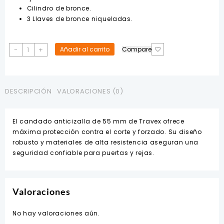
Cilindro de bronce.
3 Llaves de bronce niqueladas.
CANDADO
-
+
Añadir al carrito
Compare
55MM
ANTICIZALLA
TRAVEX
cantidad
DESCRIPCIÓN
VALORACIONES (0)
El candado anticizalla de 55 mm de Travex ofrece
máxima protección contra el corte y forzado. Su diseño
robusto y materiales de alta resistencia aseguran una
seguridad confiable para puertas y rejas.
Valoraciones
No hay valoraciones aún.