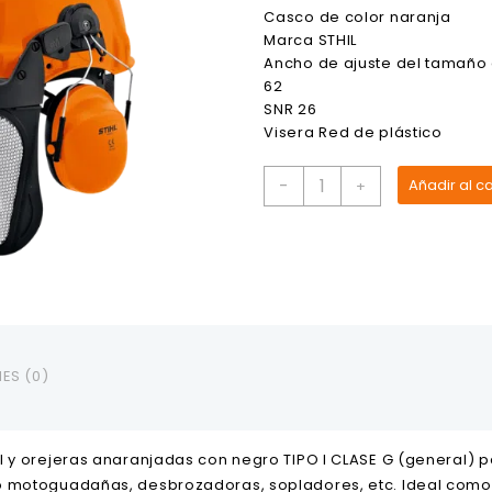
Casco de color naranja
Marca STHIL
Ancho de ajuste del tamaño
62
SNR 26
Visera Red de plástico
Casco
-
Añadir al ca
+
forestal
orejeras/visor/barbiqu
STIHL
cantidad
ES (0)
l y orejeras anaranjadas con negro TIPO I CLASE G (general) 
o motoguadañas, desbrozadoras, sopladores, etc. Ideal como