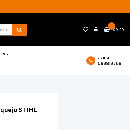
0
$
0.00
ICAS
Llamar
0998197581
iquejo STIHL