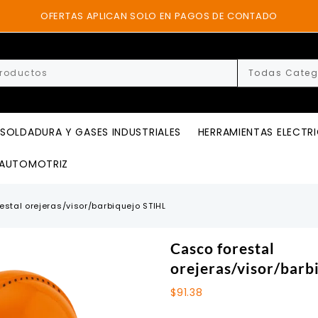
OFERTAS APLICAN SOLO EN PAGOS DE CONTADO
SOLDADURA Y GASES INDUSTRIALES
HERRAMIENTAS ELECTR
AUTOMOTRIZ
estal orejeras/visor/barbiquejo STIHL
Casco forestal
orejeras/visor/barb
$
91.38