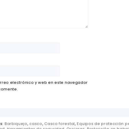
rreo electrónico y web en este navegador
 comente.
as:
Barbiquejo
,
casco
,
Casco forestal
,
Equipos de protección p
ad
,
Herramientas de seguridad
,
Orejeras
,
Protección en trabaj