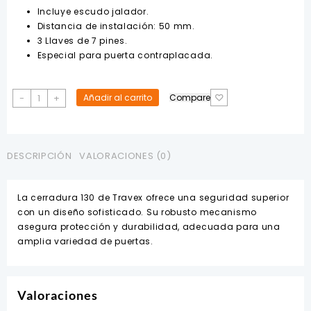
Incluye escudo jalador.
Distancia de instalación: 50 mm.
3 Llaves de 7 pines.
Especial para puerta contraplacada.
CERRADURA
-
+
Añadir al carrito
Compare
DE
SOBREPONER
130
TRAVEX
DESCRIPCIÓN
VALORACIONES (0)
cantidad
La cerradura 130 de Travex ofrece una seguridad superior
con un diseño sofisticado. Su robusto mecanismo
asegura protección y durabilidad, adecuada para una
amplia variedad de puertas.
Valoraciones