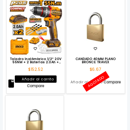
Taladro Inalámbrico 1/2″ 20V
CANDADO 40MM PLANO
55NM + 2 Baterías 2.0Ah +
BRONCE TRAVEX
Cargador INGCO
$
152.52
$
6.67
AGOTADO
Añadir al carrito
Añadir al carrito
Compare
Compare