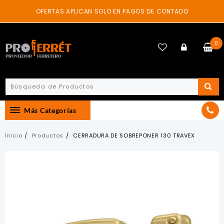
Skip
OFERTAS APLICAN SOLO EN PAGOS DE CONTADO
to
content
0
Más Categorías
Inicio
Productos
CERRADURA DE SOBREPONER 130 TRAVEX