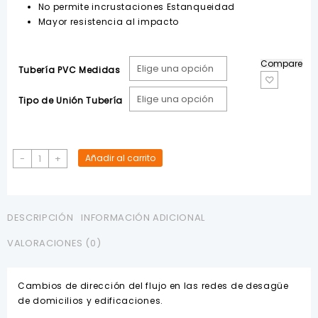
No permite incrustaciones Estanqueidad
Mayor resistencia al impacto
Compare
Tubería PVC Medidas
Tipo de Unión Tubería
Codo
-
+
Añadir al carrito
45°
PVC
Desagüe
TIGRE
DESCRIPCIÓN
INFORMACIÓN ADICIONAL
cantidad
VALORACIONES (0)
Cambios de dirección del flujo en las redes de desagüe
de domicilios y edificaciones.