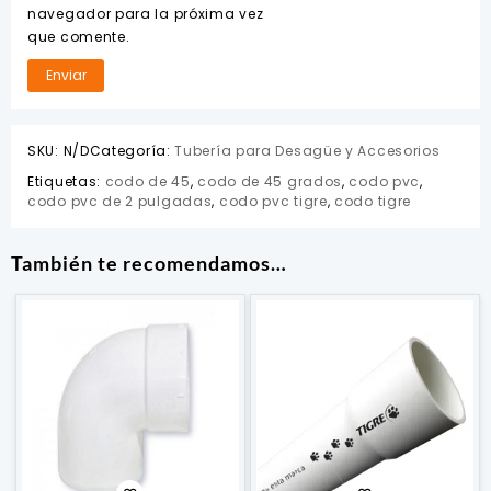
navegador para la próxima vez
que comente.
SKU:
N/D
Categoría:
Tubería para Desagüe y Accesorios
Etiquetas:
codo de 45
,
codo de 45 grados
,
codo pvc
,
codo pvc de 2 pulgadas
,
codo pvc tigre
,
codo tigre
También te recomendamos…