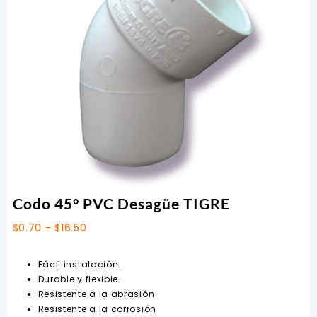
Codo 45° PVC Desagüe TIGRE
Rango
$
0.70
-
$
16.50
de
precios:
Fácil instalación.
desde
Durable y flexible.
$0.70
Resistente a la abrasión
hasta
Resistente a la corrosión
$16.50