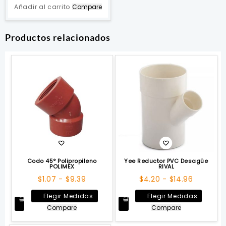
Añadir al carrito
Compare
Productos relacionados
Codo 45° Polipropileno
Yee Reductor PVC Desagüe
POLIMEX
RIVAL
Rango
Rango
$
1.07
-
$
9.39
$
4.20
-
$
14.96
de
de
Este
Este
Elegir Medidas
Elegir Medidas
precios:
precios:
producto
produc
Compare
Compare
desde
desde
tiene
tiene
$1.07
$4.20