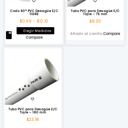
Codo 90° PVC Desagüe E/C
Tubo PVC para Desagüe E/C
TIGRE
Tigre – 75 mm
Rango
$
0.69
-
$
12.10
$
8.30
de
Este
Elegir Medidas
precios:
Añadir al carrito
Compare
producto
Compare
desde
tiene
$0.69
múltiples
hasta
variantes.
$12.10
Las
opciones
se
pueden
elegir
en
la
página
de
Tubo PVC para Desagüe E/C
Tigre – 160 mm
producto
$
23.18