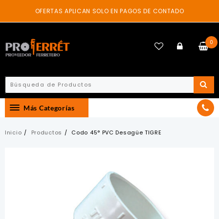
Skip
OFERTAS APLICAN SOLO EN PAGOS DE CONTADO
to
content
0
Más Categorías
Inicio
Productos
Codo 45° PVC Desagüe TIGRE