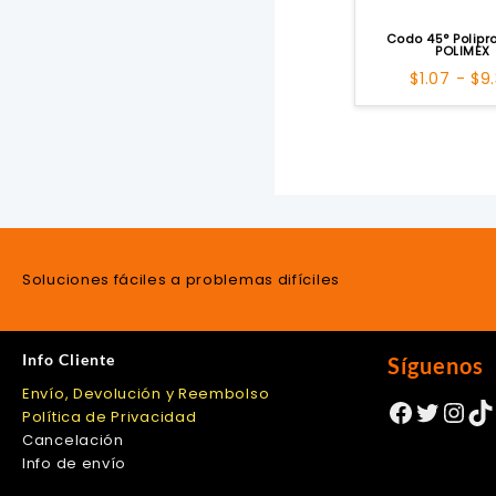
Codo 45° Polipr
POLIMEX
$
1.07
-
$
9
Soluciones fáciles a problemas difíciles
Info Cliente
Síguenos
Envío, Devolución y Reembolso
Facebo
Twitte
Ins
Ti
Política de Privacidad
Cancelación
Info de envío