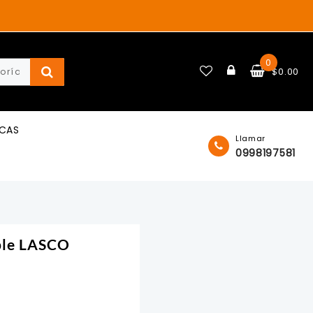
0
$
0.00
ICAS
Llamar
0998197581
ble LASCO