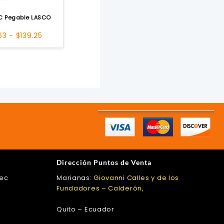
C Pegable LASCO
Rango
63
-
$
139.25
de
precios:
desde
$3.63
hasta
$139.25
Dirección Puntos de Venta
.ec
Marianas:
Giovanni Calles y de los
Fundadores – Calderón,
Quito – Ecuador