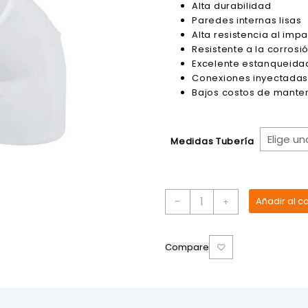
Alta durabilidad
$0.80
Paredes internas lisas
hasta
Alta resistencia al imp
$23.21
Resistente a la corrosió
Excelente estanqueida
Conexiones inyectada
Bajos costos de mante
Medidas Tubería
Codo
-
Añadir al ca
+
45°
PVC
Pegable
Compare
LASCO
cantidad