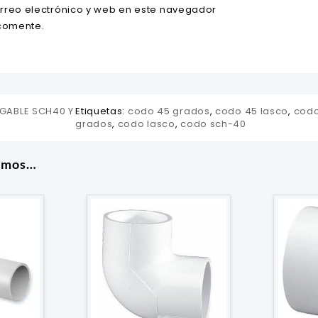
rreo electrónico y web en este navegador
 comente.
GABLE SCH40 Y
Etiquetas:
codo 45 grados
,
codo 45 lasco
,
codo
grados
,
codo lasco
,
codo sch-40
amos…