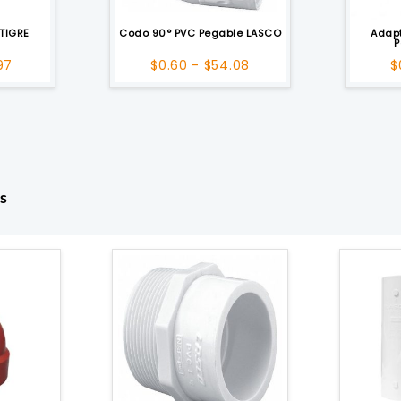
TIGRE
Codo 90° PVC Pegable LASCO
Adap
P
Rango
Rango
97
$
0.60
-
$
54.08
$
de
de
precios:
precios:
desde
desde
$5.47
$0.60
hasta
hasta
$14.97
$54.08
s