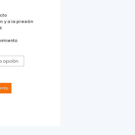
acto
n y a la presión
d
s
nimiento
rrito