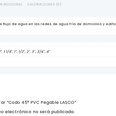
N ADICIONAL
VALORACIONES (0)
flujo de agua en las redes de agua fría de domicilios y edifi
2", 1 1/4", 1", 1/2", 2", 3", 3/4", 4"
orar “Codo 45° PVC Pegable LASCO”
eo electrónico no será publicada.