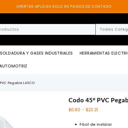
OFERTAS APLICAN SOLO EN PAGOS DE CONTADO
SOLDADURA Y GASES INDUSTRIALES
HERRAMIENTAS ELECTR
AUTOMOTRIZ
 PVC Pegable LASCO
Codo 45° PVC Pega
Rango
$
0.80
-
$
23.21
de
precios:
Fácil de instalar
desde