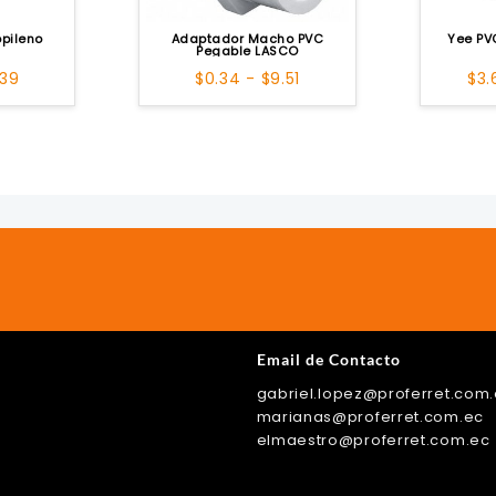
opileno
Adaptador Macho PVC
Yee PV
Pegable LASCO
Rango
Rango
.39
$
0.34
-
$
9.51
$
3.
de
de
precios:
precios:
desde
desde
$1.07
$0.34
hasta
hasta
$9.39
$9.51
Email de Contacto
gabriel.lopez@proferret.com
ok
r
tagram
kTok
marianas@proferret.com.ec
elmaestro@proferret.com.ec