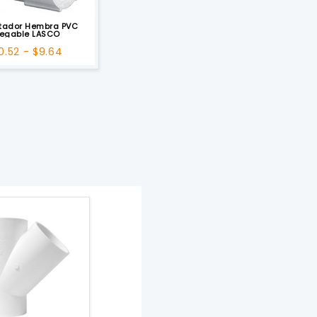
tador Hembra PVC
egable LASCO
Rango
0.52
-
$
9.64
de
precios:
desde
$0.52
hasta
$9.64