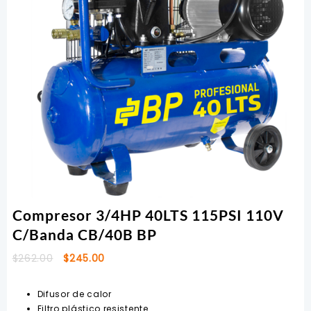
Compresor 3/4HP 40LTS 115PSI 110V
C/Banda CB/40B BP
El
El
$
262.00
$
245.00
precio
precio
original
actual
Difusor de calor
era:
es:
Filtro plástico resistente