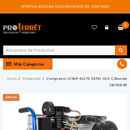
Skip
OFERTAS APLICAN SOLO EN PAGOS DE CONTADO
to
content
0
Más Categorías
Inicio
Productos
Compresor 3/4HP 40LTS 115PSI 110V C/Banda
CB/40B BP
¡Oferta!