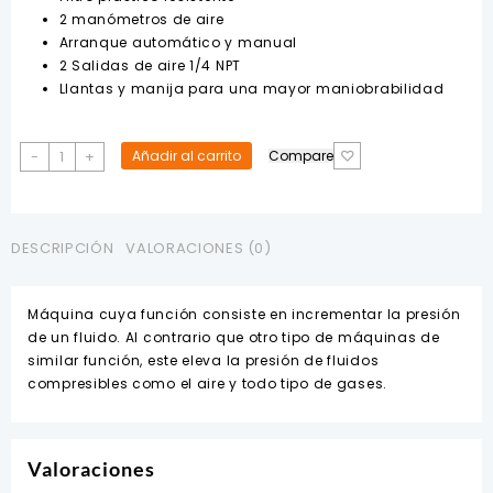
$262.00.
$245.00.
2 manómetros de aire
Arranque automático y manual
2 Salidas de aire 1/4 NPT
Llantas y manija para una mayor maniobrabilidad
Compresor
-
+
Añadir al carrito
Compare
3/4HP
40LTS
115PSI
110V
DESCRIPCIÓN
VALORACIONES (0)
C/Banda
CB/40B
Máquina cuya función consiste en incrementar la presión
BP
de un fluido. Al contrario que otro tipo de máquinas de
cantidad
similar función, este eleva la presión de fluidos
compresibles como el aire y todo tipo de gases.
Valoraciones