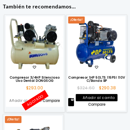
También te recomendamos…
¡Oferta!
Compresor 3/4HP Silencioso
Compresor 1HP 50LTS 115PSI 110V
Uso Dental DONGSOG
C/Banda BP
El
El
$
293.00
$
324.60
$
290.38
precio
precio
AGOTADO
Añadir al carrito
original
actua
Añadir al carrito
Compare
Compare
era:
es:
$324.60.
$290.3
¡Oferta!