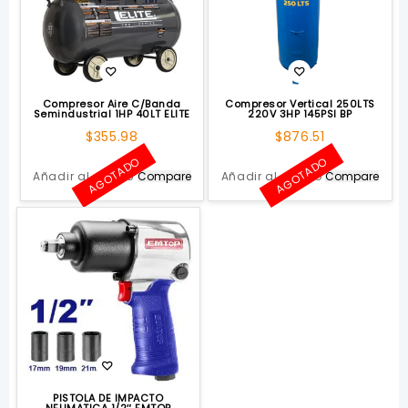
Compresor Aire C/Banda
Compresor Vertical 250LTS
Semindustrial 1HP 40LT ELITE
220V 3HP 145PSI BP
$
355.98
$
876.51
AGOTADO
AGOTADO
Añadir al carrito
Compare
Añadir al carrito
Compare
PISTOLA DE IMPACTO